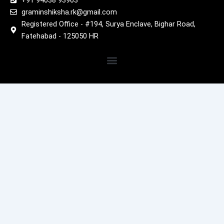
+91 94038 93903
graminshiksha.rk@gmail.com
Registered Office - #194, Surya Enclave, Bighar Road,
Fatehabad - 125050 HR