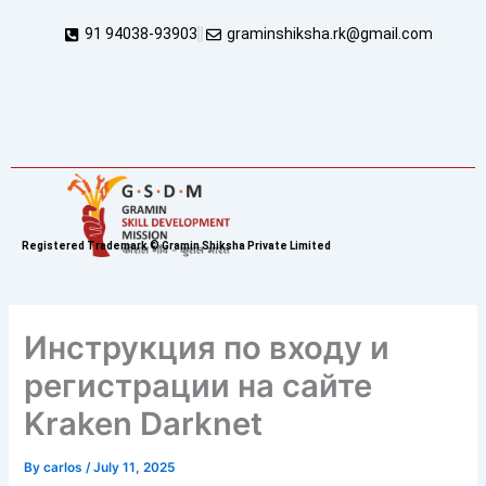
Skip
91 94038-93903
graminshiksha.rk@gmail.com
to
content
Registered Trademark © Gramin Shiksha Private Limited
Инструкция по входу и
регистрации на сайте
Kraken Darknet
By
carlos
/
July 11, 2025